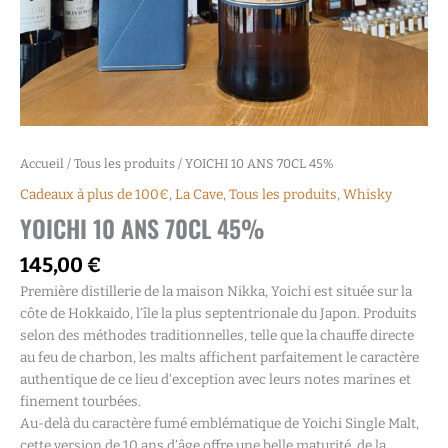
Accueil
/
Tous les produits
/ YOICHI 10 ANS 70CL 45%
Cadeaux à plus de 100€
,
La Cave
,
Tous les produits
,
Whisky
YOICHI 10 ANS 70CL 45%
145,00
€
Première distillerie de la maison Nikka, Yoichi est située sur la
côte de Hokkaido, l’île la plus septentrionale du Japon. Produits
selon des méthodes traditionnelles, telle que la chauffe directe
au feu de charbon, les malts affichent parfaitement le caractère
authentique de ce lieu d’exception avec leurs notes marines et
finement tourbées.
Au-delà du caractère fumé emblématique de Yoichi Single Malt,
cette version de 10 ans d’âge offre une belle maturité, de la