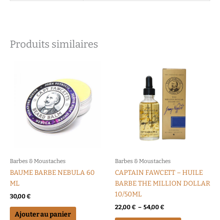
Produits similaires
Plage
Ce
de
produit
prix :
a
22,00 €
à
plusieurs
54,00 €
variations.
Les
options
peuvent
être
choisies
Barbes & Moustaches
Barbes & Moustaches
sur
BAUME BARBE NEBULA 60
CAPTAIN FAWCETT – HUILE
la
ML
BARBE THE MILLION DOLLAR
page
10/50ML
30,00
€
du
22,00
€
–
54,00
€
produit
Ajouter au panier