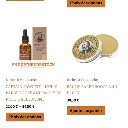
Choix des options
Plage
Ce
de
produit
prix :
a
22,00 €
à
plusieurs
54,00 €
variations.
Les
options
EN RUPTURE DE STOCK
peuvent
être
choisies
Barbes & Moustaches
Barbes & Moustaches
sur
CAPTAIN FAWCETT – HUILE
BAUME BARBE BOOZE AND
la
BARBE BOOZE AND BACCY BY
BACCY
page
RICKI HALL 10/50ML
30,00
€
du
22,00
€
–
54,00
€
produit
Ajouter au panier
Choix des options