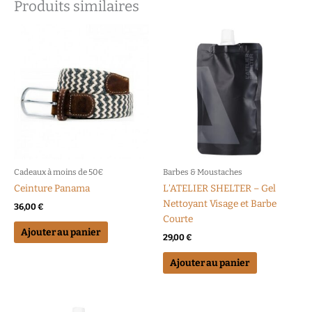
Produits similaires
Cadeaux à moins de 50€
Barbes & Moustaches
Ceinture Panama
L’ATELIER SHELTER – Gel
Nettoyant Visage et Barbe
36,00
€
Courte
Ajouter au panier
29,00
€
Ajouter au panier
Ce