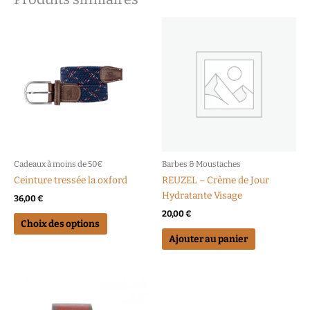
Ce
produit
a
plusieurs
variations.
Les
options
peuvent
être
choisies
Cadeaux à moins de 50€
Barbes & Moustaches
sur
Ceinture tressée la oxford
REUZEL – Crème de Jour
la
Hydratante Visage
36,00
€
page
20,00
€
du
Choix des options
produit
Ajouter au panier
Ce
produit