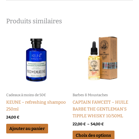
Produits similaires
Plage
Ce
de
produit
prix :
a
22,00 €
à
plusieurs
54,00 €
variations.
Les
options
peuvent
être
choisies
Cadeaux à moins de 50€
Barbes & Moustaches
sur
KEUNE – refreshing shampoo
CAPTAIN FAWCETT – HUILE
la
250ml
BARBE THE GENTLEMAN’S
page
TIPPLE WHISKY 10/50ML
24,00
€
du
22,00
€
–
54,00
€
produit
Ajouter au panier
Choix des options