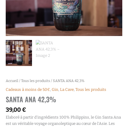
Accueil
/
Tous les produits
/ SANTA ANA 42,3%
Cadeaux à moins de 50€
,
Gin
,
La Cave
,
Tous les produits
SANTA ANA 42,3%
39,00
€
Elaboré à partir d’ingrédients 100% Philippins, le Gin Santa Ana
est un véritable voyage organoleptique au cœur de l’Asie. Les