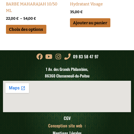
la
BARBE MAHARAJAH 10/50
Hydratant Visage
page
ML
35,00
€
du
22,00
€
–
54,00
€
produit
Ajouter au panier
Choix des options
09 83 58 47 97
1 Av. des Grands Philambins,
86360 Chasseneuil-du-Poitou
CGV
Conception site web :
Mentions Légales