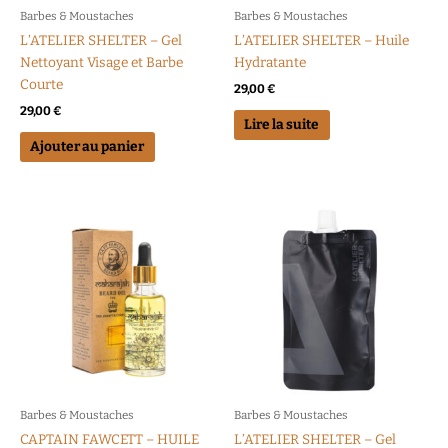
Barbes & Moustaches
Barbes & Moustaches
L’ATELIER SHELTER – Gel
L’ATELIER SHELTER – Huile
Nettoyant Visage et Barbe
Hydratante
Courte
29,00
€
29,00
€
Lire la suite
Ajouter au panier
Plage
Ce
de
produit
prix :
a
22,00 €
à
plusieurs
54,00 €
variations.
Les
options
peuvent
être
choisies
Barbes & Moustaches
Barbes & Moustaches
sur
CAPTAIN FAWCETT – HUILE
L’ATELIER SHELTER – Gel