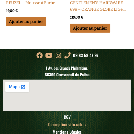
REUZEL – Mousse à Barbe
GENTLEMEN’S HARDWARE
698 – ORANGE GLOBE LIGHT
19,00
€
119,00
€
Ajouter au panier
Ajouter au panier
09 83 58 47 97
1 Av. des Grands Philambins,
86360 Chasseneuil-du-Poitou
CGV
Conception site web :
Mentions Légales