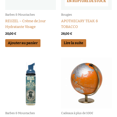
EN RUPTURE DE STOCK
Barbes & Moustaches
Bougies
REUZEL – Crème de Jour
APOTHECARY TEAK &
Hydratante Visage
TOBACCO
20,00
€
28,00
€
Ajouter au panier
Lire la suite
Barbes & Moustaches
Cadeaux à plus de 100€