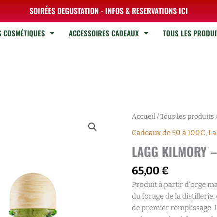
SOIRÉES DEGUSTATION - INFOS & RESERVATIONS ICI
S COSMÉTIQUES
ACCESSOIRES CADEAUX
TOUS LES PRODUI
quantité
Accueil
/
Tous les produits
de
Cadeaux de 50 à 100€
,
La
LAGG
LAGG KILMORY 
KILMORY
-
65,00
€
70CL
Produit à partir d’orge m
46%
du forage de la distillerie
de premier remplissage. L