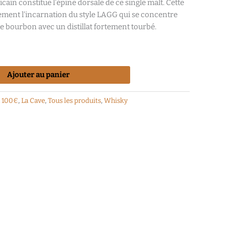
in constitue l’épine dorsale de ce single malt. Cette
ement l’incarnation du style LAGG qui se concentre
s de bourbon avec un distillat fortement tourbé.
Ajouter au panier
à 100€
,
La Cave
,
Tous les produits
,
Whisky