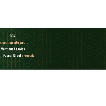
CGV
onception site web :
Mentions Légales
 :
Pascal Druel
/Freepik