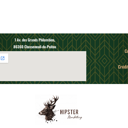
1 Av. des Grands Philambins,
86360 Chasseneuil-du-Poitou
C
Crédit