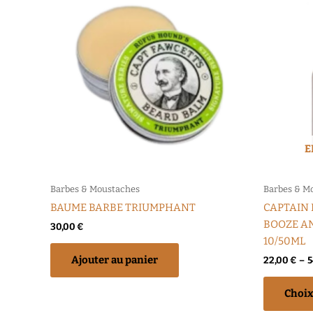
E
Barbes & Moustaches
Barbes & M
BAUME BARBE TRIUMPHANT
CAPTAIN 
BOOZE AN
30,00
€
10/50ML
Ajouter au panier
22,00
€
–
5
Choix