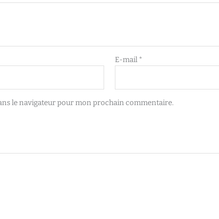
E-mail
*
ans le navigateur pour mon prochain commentaire.
Plage
Ce
de