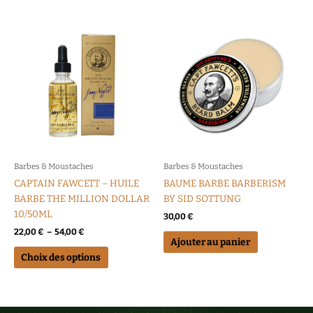
Plage
Ce
de
produit
prix :
a
22,00 €
à
plusieurs
54,00 €
variations.
Les
options
peuvent
être
choisies
Barbes & Moustaches
Barbes & Moustaches
sur
CAPTAIN FAWCETT – HUILE
BAUME BARBE BARBERISM
la
BARBE THE MILLION DOLLAR
BY SID SOTTUNG
page
10/50ML
30,00
€
du
22,00
€
–
54,00
€
produit
Ajouter au panier
Choix des options