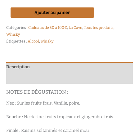
Ajouter au panier
Catégories :
Cadeaux de 50 à 100€
,
La Cave
,
Tous les produits
,
Whisky
Étiquettes :
Alcool
,
whisky
Description
Avis (0)
NOTES DE DÉGUSTATION :
Nez
: Sur les fruits frais. Vanille, poire.
Bouche
: Nectarine, fruits tropicaux et gingembre frais.
Finale
: Raisins sultaninés et caramel mou.