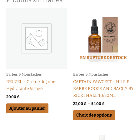
Produits similaires
Plage
Ce
de
produit
prix :
a
22,00 €
à
plusieurs
54,00 €
variations.
Les
options
EN RUPTURE DE STOCK
peuvent
être
choisies
Barbes & Moustaches
Barbes & Moustaches
sur
REUZEL – Crème de Jour
CAPTAIN FAWCETT – HUILE
la
Hydratante Visage
BARBE BOOZE AND BACCY BY
page
RICKI HALL 10/50ML
20,00
€
du
22,00
€
–
54,00
€
produit
Ajouter au panier
Choix des options
Plage
Ce
de