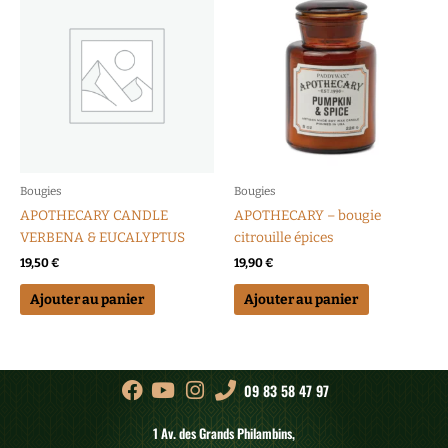
Bougies
Bougies
APOTHECARY CANDLE
APOTHECARY – bougie
VERBENA & EUCALYPTUS
citrouille épices
19,50
€
19,90
€
Ajouter au panier
Ajouter au panier
09 83 58 47 97
1 Av. des Grands Philambins,