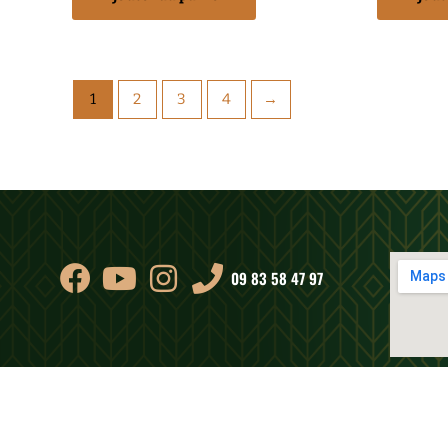
1
2
3
4
→
09 83 58 47 97