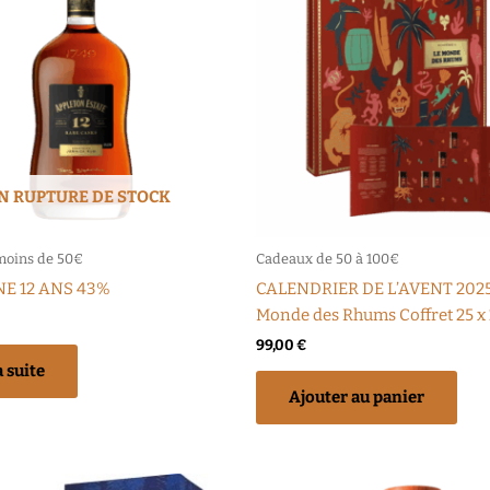
N RUPTURE DE STOCK
moins de 50€
Cadeaux de 50 à 100€
E 12 ANS 43%
CALENDRIER DE L’AVENT 2025
Monde des Rhums Coffret 25 x 
99,00
€
a suite
Ajouter au panier