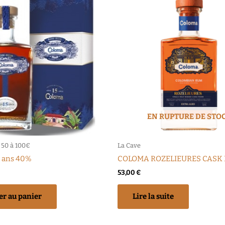
EN RUPTURE DE STO
 50 à 100€
La Cave
 ans 40%
COLOMA ROZELIEURES CASK 
53,00
€
er au panier
Lire la suite