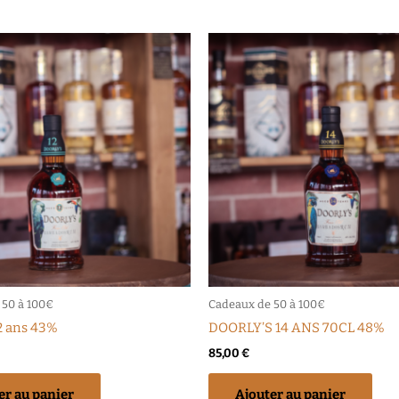
 50 à 100€
Cadeaux de 50 à 100€
12 ans 43%
DOORLY’S 14 ANS 70CL 48%
85,00
€
er au panier
Ajouter au panier