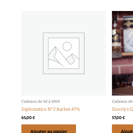
Cadeaux de 50 à 100€
Cadeaux de
Diplomatico N°2 Barbet 47%
Doorly’s 
65,00
€
57,00
€
Ajouter au panier
Ajout