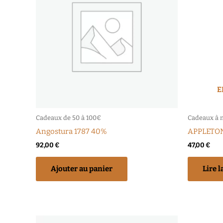
E
Cadeaux de 50 à 100€
Cadeaux à 
Angostura 1787 40%
APPLETON
92,00
€
47,00
€
Ajouter au panier
Lire l