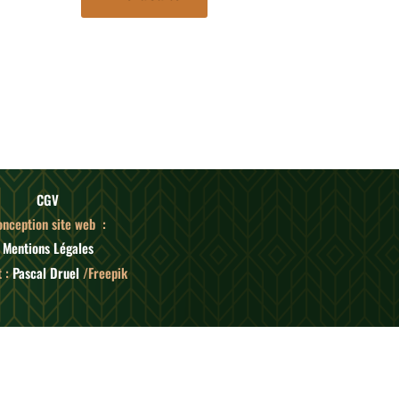
CGV
onception site web :
Mentions Légales
 :
Pascal Druel
/Freepik