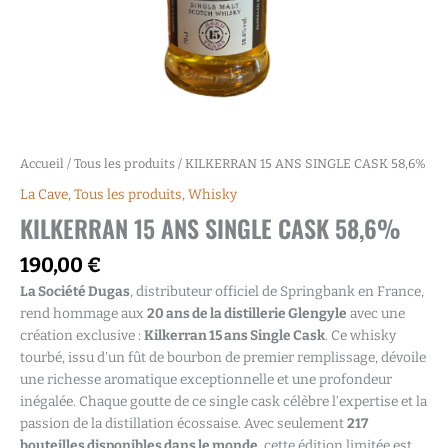
Accueil
/
Tous les produits
/ KILKERRAN 15 ANS SINGLE CASK 58,6%
La Cave
,
Tous les produits
,
Whisky
KILKERRAN 15 ANS SINGLE CASK 58,6%
190,00
€
La Société Dugas
, distributeur officiel de Springbank en France,
rend hommage aux
20 ans de la distillerie Glengyle
avec une
création exclusive :
Kilkerran 15 ans Single Cask
. Ce whisky
tourbé, issu d’un fût de bourbon de premier remplissage, dévoile
une richesse aromatique exceptionnelle et une profondeur
inégalée. Chaque goutte de ce single cask célèbre l’expertise et la
passion de la distillation écossaise. Avec seulement
217
bouteilles disponibles dans le monde
, cette édition limitée est