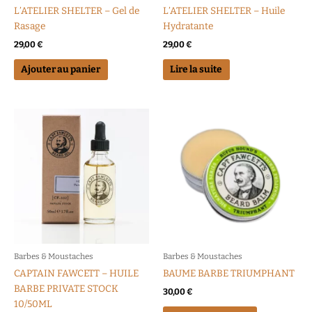
L’ATELIER SHELTER – Gel de
L’ATELIER SHELTER – Huile
Rasage
Hydratante
29,00
€
29,00
€
Ajouter au panier
Lire la suite
Barbes & Moustaches
Barbes & Moustaches
CAPTAIN FAWCETT – HUILE
BAUME BARBE TRIUMPHANT
BARBE PRIVATE STOCK
30,00
€
10/50ML