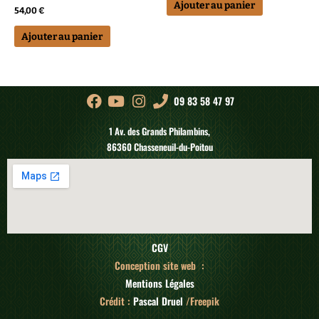
Ajouter au panier
54,00
€
Ajouter au panier
09 83 58 47 97
1 Av. des Grands Philambins,
86360 Chasseneuil-du-Poitou
CGV
Conception site web :
Mentions Légales
Crédit :
Pascal Druel
/Freepik