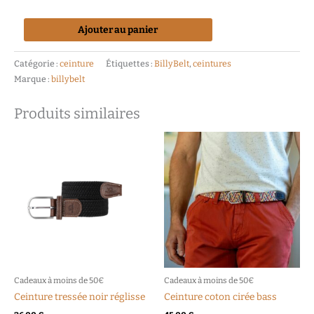
Ajouter au panier
Catégorie :
ceinture
Étiquettes :
BillyBelt
,
ceintures
Marque :
billybelt
Produits similaires
Ce
Ce
produit
produit
a
a
plusieurs
plusieurs
variations.
variations.
Les
Les
options
options
peuvent
peuvent
être
être
choisies
choisies
Cadeaux à moins de 50€
Cadeaux à moins de 50€
sur
sur
Ceinture tressée noir réglisse
Ceinture coton cirée bass
la
la