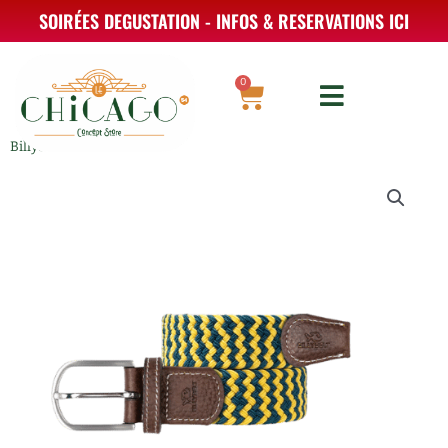
Aller
SOIRÉES DEGUSTATION - INFOS & RESERVATIONS ICI
au
contenu
0
Panier
Billybelt – ceinture
quantité
de
Billybelt
-
ceinture