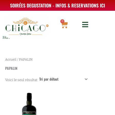
Aller
SOIRÉES DEGUSTATION - INFOS & RESERVATIONS ICI
au
contenu
0
Panier
PAPALIN
Accueil
/ PAPALIN
PAPALIN
Voici le seul résultat