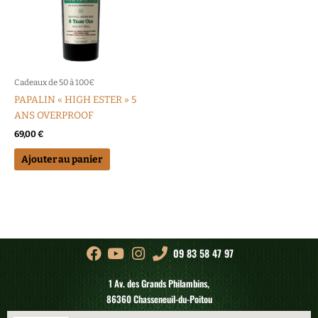
Cadeaux de 50 à 100€
PAPALIN « HIGH ESTER » 5
ANS OVERPROOF
69,00
€
Ajouter au panier
09 83 58 47 97
1 Av. des Grands Philambins,
86360 Chasseneuil-du-Poitou