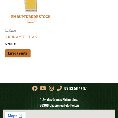
EN RUPTURE DE STOCK
La Cave
ARDNAMURCHAN
57,00
€
Lire la suite
09 83 58 47 97
1 Av. des Grands Philambins,
86360 Chasseneuil-du-Poitou