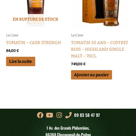
EN RUPTURE DE STOCK
La Cave
La Cave
TOMATIN – CASK STRENGH
TOMATIN 30 ANS – COFFRET
BOIS – HIGHLAND SINGLE
84,00
€
MALT – 70CL
Lire la suite
749,00
€
Ajouter au panier
09 83 58 47 97
1 Av. des Grands Philambins,
86360 Chasseneuil-du-Poitou