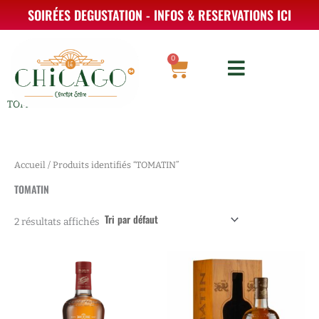
Aller
SOIRÉES DEGUSTATION - INFOS & RESERVATIONS ICI
au
contenu
0
Panier
TOMATIN
Accueil
/ Produits identifiés “TOMATIN”
TOMATIN
2 résultats affichés