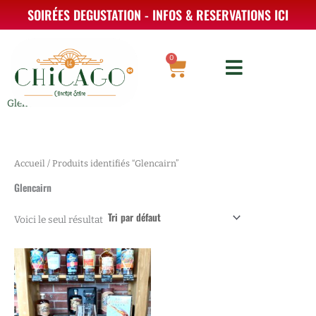
Aller
SOIRÉES DEGUSTATION - INFOS & RESERVATIONS ICI
au
contenu
0
Panier
Glencairn
Accueil
/ Produits identifiés “Glencairn”
Glencairn
Voici le seul résultat