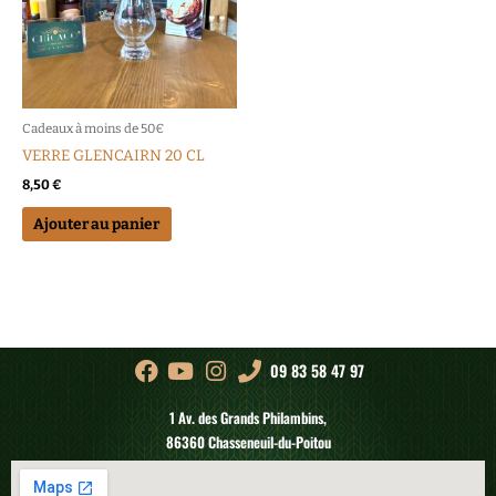
Cadeaux à moins de 50€
VERRE GLENCAIRN 20 CL
8,50
€
Ajouter au panier
09 83 58 47 97
1 Av. des Grands Philambins,
86360 Chasseneuil-du-Poitou