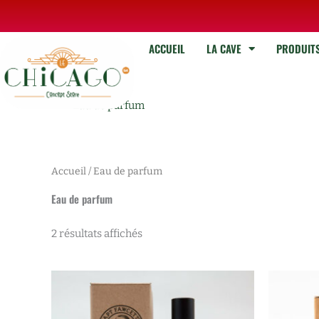
Aller
au
contenu
ACCUEIL
LA CAVE
PRODUIT
Eau de parfum
Accueil
/ Eau de parfum
Eau de parfum
2 résultats affichés