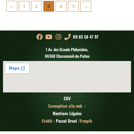
←
1
2
3
4
5
→
09 83 58 47 97
1 Av. des Grands Philambins,
86360 Chasseneuil-du-Poitou
CGV
Conception site web :
Mentions Légales
Crédit :
Pascal Druel
/Freepik