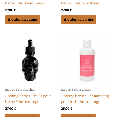
barbe 30ml beardmingo
barbe 30ml cannabeard
27,00
€
27,00
€
Ajouter au panier
Ajouter au panier
Barbes & Moustaches
Barbes & Moustaches
F*cking barber – huile pour
F*cking barber – shampoing
barbe 30ml concept
pour barbe beardmingo
27,00
€
25,00
€