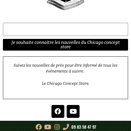
E-mail
Je souhaite connaitre les nouvelles du Chicago concept
store
Suivez les nouvelles de près pour être informé de tous les
événements à suivre.
Le Chicago Concept Store,
F
Y
a
o
c
u
e
t
09 83 58 47 97